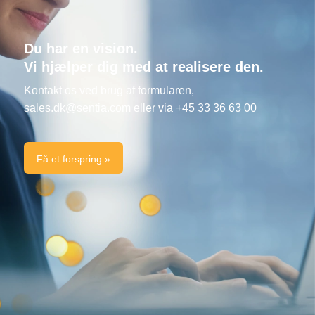
Du har en vision.
Vi hjælper dig med at realisere den.
Kontakt os ved brug af formularen,
sales.dk@sentia.com
eller via +45 33 36 63 00
Få et forspring »