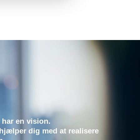
 har en vision.
 hjælper dig med at realisere