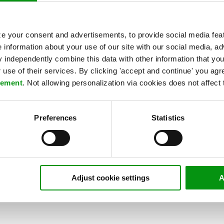
e your consent and advertisements, to provide social media feat
e information about your use of our site with our social media, ad
KUNDECASE
independently combine this data with other information that you
QualiWare: Et strategisk
use of their services. By clicking 'accept and continue' you agre
cloud-partnerskab
tement
. Not allowing personalization via cookies does not affect 
Sentia og QualiWare har mere end en aftale
om en public cloud-løsning. Der er tale om
Preferences
Statistics
et...
Læs mere »
Adjust cookie settings
A