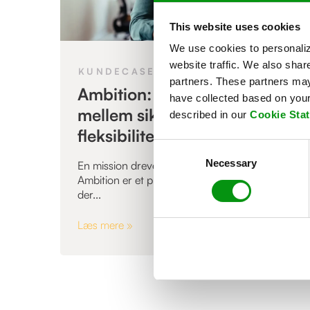
This website uses cookies
We use cookies to personaliz
website traffic. We also shar
,
KUNDECASE
partners. These partners may 
Ambition: Den rette balance
have collected based on your 
mellem sikkerhed og
described in our
Cookie Sta
fleksibilitet
Consent
Necessary
Selection
En mission drevet af data og innovation
Ambition er et prisvindende digitalt bureau,
der...
Læs mere »