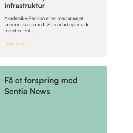
infrastruktur
AkademikerPension er en medlemsejet
pensionskasse med 120 medarbejdere, der
forvalter 164...
Læs mere »
Få et forspring med
Sentia News