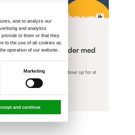
ures, and to analyze our
vertising and analytics
,
KUNDECASE
 provide to them or that they
Boyum IT: Nye
e to the use of all cookies as
forretningsmuligheder med
the operation of our website.
Azure
Marketing
En moderne Azure arkitektur åbner op for et
nyt marked
Læs mere »
ccept and continue