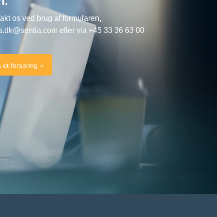
n.
akt os ved brug af formularen,
s.dk@sentia.com
eller via +45 33 36 63 00
 et forspring »