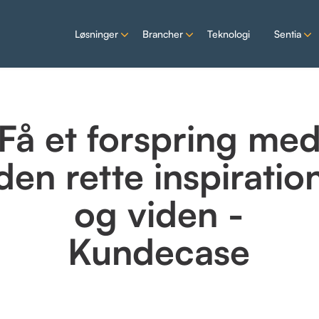
Løsninger
Brancher
Teknologi
Sentia
Få et forspring me
den rette inspiratio
og viden -
Kundecase