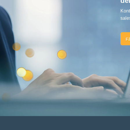
de
Kont
sale
Få