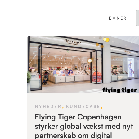
EMNER:
,
,
NYHEDER
KUNDECASE
Flying Tiger Copenhagen
styrker global vækst med nyt
partnerskab om digital