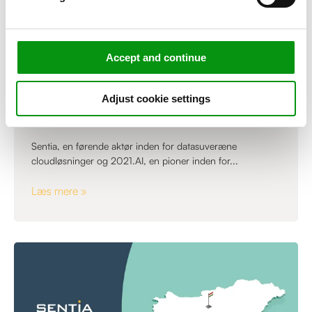
Accept and continue
,
NYHEDER
PRESSE
Sentia og 2021.AI lancerer Managed
Adjust cookie settings
AI Platform i et strategisk partnerskab
Sentia, en førende aktør inden for datasuveræne
cloudløsninger og 2021.AI, en pioner inden for...
Læs mere »