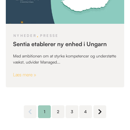
,
NYHEDER
PRESSE
Sentia etablerer ny enhed i Ungarn
Med ambitionen om at styrke kompetencer og understøtte
vækst, udvider Managed...
Læs mere »
1
2
3
4
Previous page