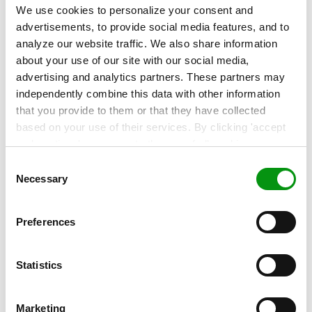
We use cookies to personalize your consent and
advertisements, to provide social media features, and to
analyze our website traffic. We also share information
about your use of our site with our social media,
PRESSE
advertising and analytics partners. These partners may
Sentia sætter navn på brancheprofil
independently combine this data with other information
som ny Chief Commercial Officer
that you provide to them or that they have collected
based on your use of their services. By clicking 'accept
Sentia, én af Danmarks førende IT-drifts- og cloud-
and continue' you agree to the use of all cookies as
serviceleverandører, annoncerer i dag...
described in our
Cookie Statement
. Not allowing
Consent
personalization via cookies does not affect the operation
Necessary
Selection
Læs mere »
of our website.
Preferences
Statistics
Marketing