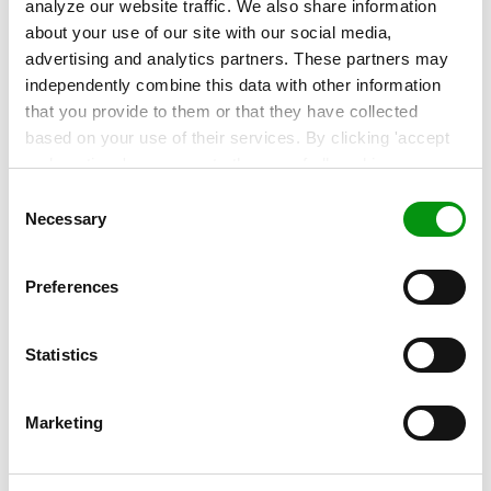
analyze our website traffic. We also share information
about your use of our site with our social media,
advertising and analytics partners. These partners may
independently combine this data with other information
that you provide to them or that they have collected
based on your use of their services. By clicking 'accept
Relaterede artikler
and continue' you agree to the use of all cookies as
described in our
Cookie Statement
. Not allowing
Consent
personalization via cookies does not affect the operation
Necessary
Selection
of our website.
Preferences
Statistics
Marketing
,
KUNDECASE
SOUNDVENUE: Cloudløsning