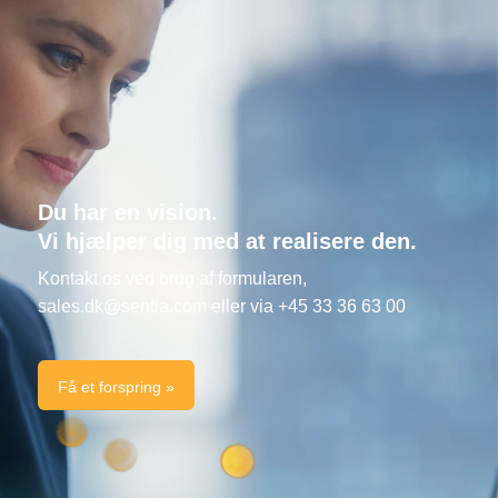
Du har en vision.
Vi hjælper dig med at realisere den.
Kontakt os ved brug af formularen,
sales.dk@sentia.com
eller via +45 33 36 63 00
Få et forspring »