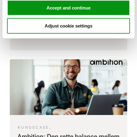
fremtidssikrer forretningen
Accept and continue
I 2016 valgte Soundvenue at investere massivt på
deres digitale forretningsområder - Sentia...
Adjust cookie settings
Læs mere »
,
KUNDECASE
Ambition: Den rette balance mellem