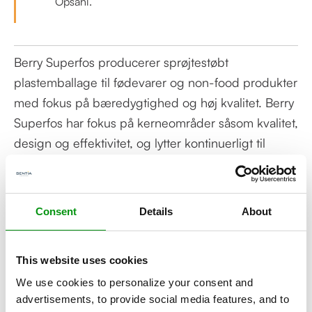
Opsahl.
Berry Superfos producerer sprøjtestøbt
plastemballage til fødevarer og non-food produkter
med fokus på bæredygtighed og høj kvalitet. Berry
Superfos har fokus på kerneområder såsom kvalitet,
design og effektivitet, og lytter kontinuerligt til
deres kunders behov for at skabe det optimale
produkt – både i form og funktionalitet.
Consent
Details
About
Kontakt vores eksperter!
Vil du vide mere? Kontakt vores eksperter og få
This website uses cookies
svar på dine spørgsmål.
We use cookies to personalize your consent and
Kontakt os
››
advertisements, to provide social media features, and to