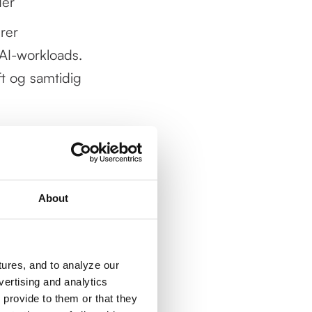
der
rer
AI-workloads.
t og samtidig
portsindustrien,
. Strategien
n markant
About
e langt mere
stremt
eauer i hele
ures, and to analyze our
vertising and analytics
 Veo
 provide to them or that they