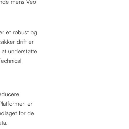
rende mens Veo
er et robust og
ikker drift er
l at understøtte
Technical
reducere
Platformen er
ndlaget for de
ta.