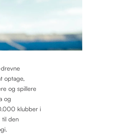
-drevne
t optage,
e og spillere
a og
.000 klubber i
til den
gi.