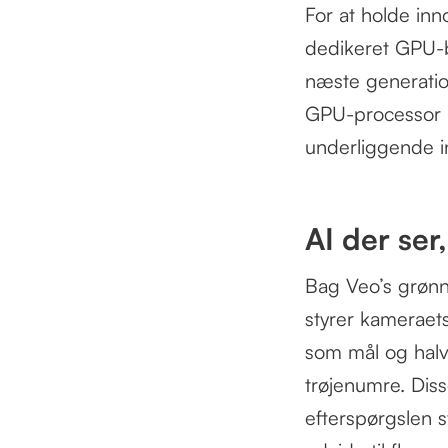
For at holde inn
dedikeret GPU-ba
næste generation
GPU-processor ka
underliggende in
AI der ser,
Bag Veo’s grøn
styrer kameraet
som mål og halv
trøjenumre. Dis
efterspørgslen s