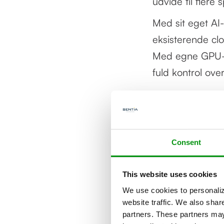
udvide til flere
Med sit eget AI
eksisterende cl
Med egne GPU-r
fuld kontrol over
"I en tid,
er det al
med at by
Consent
fordel og
ambitiøse
This website uses cookies
avanceret
We use cookies to personaliz
website traffic. We also shar
verdenen
partners. These partners may 