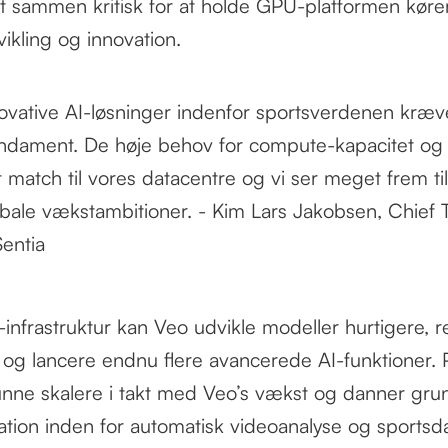
lt sammen kritisk for at holde GPU-platformen kø
ikling og innovation.
ovative AI-løsninger indenfor sportsverdenen kræv
undament. De høje behov for compute-kapacitet og s
t match til vores datacentre og vi ser meget frem ti
bale vækstambitioner. - Kim Lars Jakobsen, Chief 
Sentia
infrastruktur kan Veo udvikle modeller hurtigere, 
 og lancere endnu flere avancerede AI-funktioner. 
kunne skalere i takt med Veo’s vækst og danner gru
ation inden for automatisk videoanalyse og sportsda