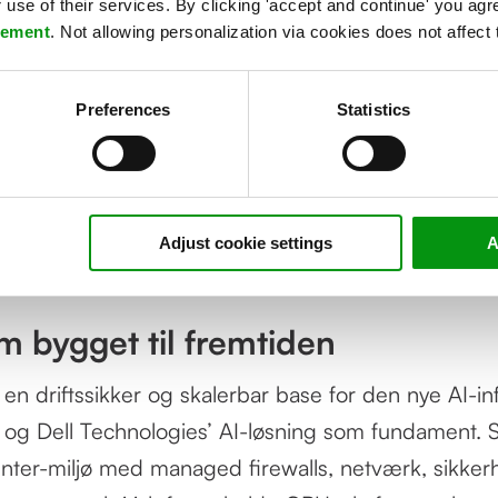
gies
use of their services. By clicking 'accept and continue' you agre
tement
. Not allowing personalization via cookies does not affect 
ten for Veo har allerede materialiseret sig i håndgri
Preferences
Statistics
le, da platformen har banet vejen for et højere ni
on. Som en sidegevinst betyder adgangen til en b
logi, at løsningen forsynes af 100% grøn strøm, sa
 leveres til det danske fjernvarmenet.
Adjust cookie settings
A
m bygget til fremtiden
 en driftssikker og skalerbar base for den nye AI-in
 og Dell Technologies’ AI-løsning som fundament. S
enter-miljø med managed firewalls, netværk, sikke