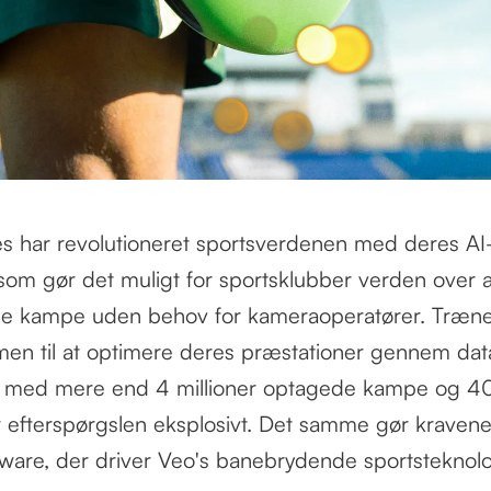
s har revolutioneret sportsverdenen med deres AI
 som gør det muligt for sportsklubber verden over a
le kampe uden behov for kameraoperatører. Træner
rmen til at optimere deres præstationer gennem dat
g med mere end 4 millioner optagede kampe og 40
 efterspørgslen eksplosivt. Det samme gør kravene 
ware, der driver Veo's banebrydende sportsteknolo