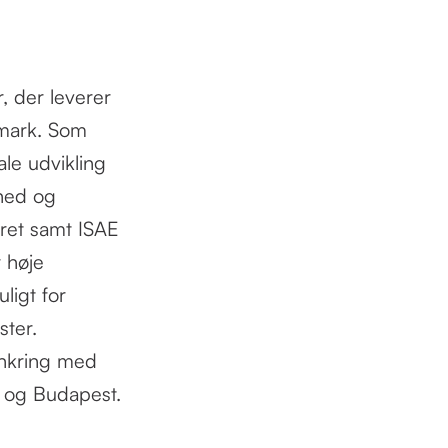
, der leverer
anmark. Som
ale udvikling
rhed og
eret samt ISAE
 høje
ligt for
ster.
ankring med
s og Budapest.