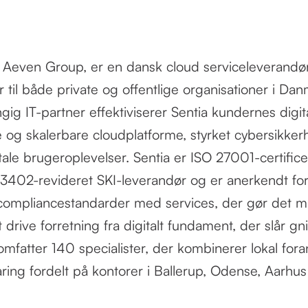
f Aeven Group, er en dansk cloud serviceleverandør
er til både private og offentlige organisationer i D
ig IT-partner effektiviserer Sentia kundernes digit
og skalerbare cloudplatforme, styrket cybersikke
ale brugeroplevelser. Sentia er ISO 27001-certific
402-revideret SKI-leverandør og er anerkendt for
compliancestandarder med services, der gør det mu
 drive forretning fra digitalt fundament, der slår gni
mfatter 140 specialister, der kombinerer lokal for
faring fordelt på kontorer i Ballerup, Odense, Aarhu