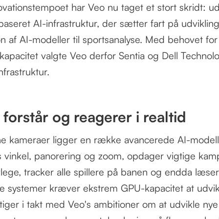
ovationstempoet har Veo nu taget et stort skridt: ud
seret AI-infrastruktur, der sætter fart på udviklin
 af AI-modeller til sportsanalyse. Med behovet for 
pacitet valgte Veo derfor Sentia og Dell Technolog
frastruktur.
 forstår og reagerer i realtid
ne kameraer ligger en række avancerede AI-model
s vinkel, panorering og zoom, opdager vigtige ka
lege, tracker alle spillere på banen og endda læse
se systemer kræver ekstrem GPU-kapacitet at udvik
tiger i takt med Veo's ambitioner om at udvikle nye