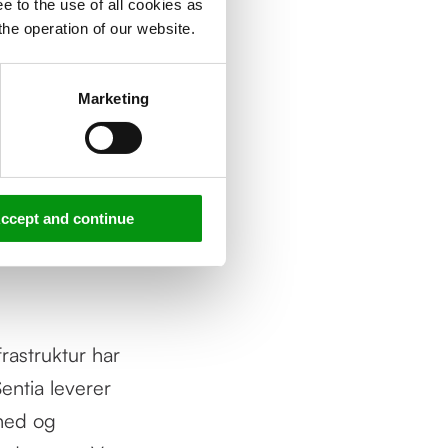
e to the use of all cookies as
the operation of our website.
belige
Marketing
veau af
æredygtig
mtidig med at
ccept and continue
frastruktur har
entia leverer
rhed og