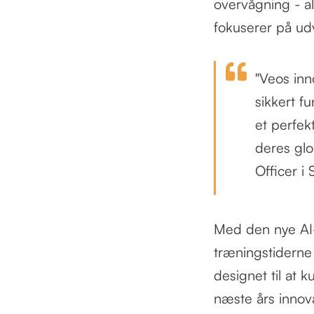
overvågning - a
fokuserer på udv
"Veos inn
sikkert f
et perfek
deres glo
Officer i 
Med den nye AI-
træningstiderne
designet til at 
næste års innov