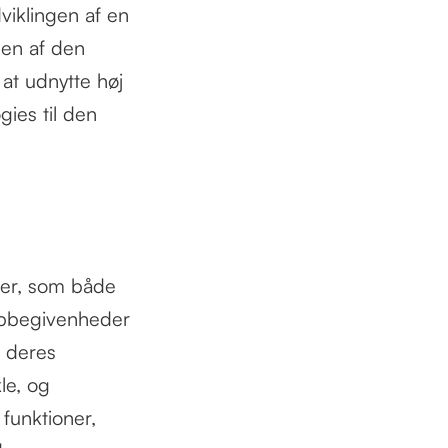
viklingen af en
gen af den
at udnytte høj
ies til den
ler, som både
mpbegivenheder
r deres
le, og
 funktioner,