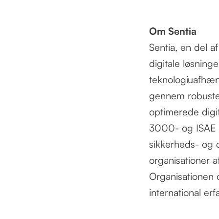
Om Sentia
Sentia, en del a
digitale løsning
teknologiuafhæng
gennem robuste 
optimerede digit
3000- og ISAE 3
sikkerheds- og 
organisationer at
Organisationen o
international er