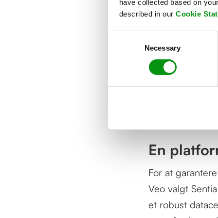
Technolo
have collected based on your 
described in our
Cookie Sta
Consent
Forretningseffek
Necessary
Selection
konkurrenceforde
produktinnovati
datacentertekno
overskudsvarmen
En platfor
For at garantere
Veo valgt Sentia
et robust datac