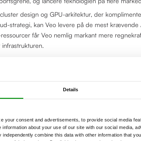
 sportsgrene, og lancere teknologien på flere marke
-cluster design og GPU-arkitektur, der komplimente
oud-strategi, kan Veo levere på de mest krævende 
essourcer får Veo nemlig markant mere regnekraf
 infrastrukturen.
 hvor teknologi og AI spiller en afgørende rolle for s
tafgørende at have adgang til effektiv GPU compute
gge vores eget AI compute cluster har givet os e
Details
 gjort det muligt at igangsætte udviklingen af nogl
 produkter, som i sidste ende er med til at gøre ek
 sportsteknologi tilgængelig for klubber på alle niv
e your consent and advertisements, to provide social media feat
e information about your use of our site with our social media, ad
. - Helge Jacobsen, Manager of AI Operations ved
independently combine this data with other information that you