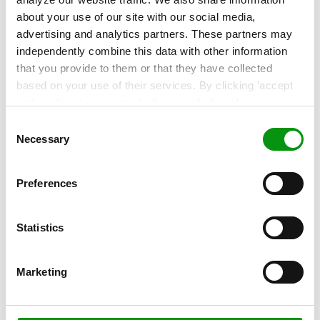
Fortinet CTAP – et røntgenbillede af
about your use of our site with our social media,
dit netværk
advertising and analytics partners. These partners may
independently combine this data with other information
Med værktøjet Fortinet CTAP får du et unikt indblik i
that you provide to them or that they have collected
trafikken og brugeradfærden på virksomhedens...
based on your use of their services. By clicking 'accept
Læs mere »
and continue' you agree to the use of all cookies as
described in our
Cookie Statement
. Not allowing
Consent
personalization via cookies does not affect the operation
Necessary
Selection
of our website.
Preferences
Statistics
Marketing
ARTIKEL