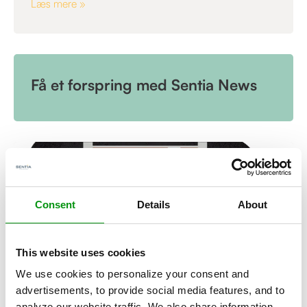
Læs mere »
Få et forspring med Sentia News
Consent
Details
About
This website uses cookies
We use cookies to personalize your consent and
advertisements, to provide social media features, and to
ARTIKEL
analyze our website traffic. We also share information