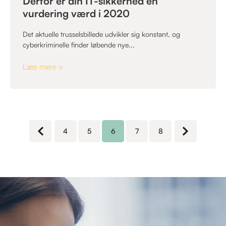
Derfor er din IT-sikkerhed en
vurdering værd i 2020
Det aktuelle trusselsbillede udvikler sig konstant, og
cyberkriminelle finder løbende nye...
Læs mere »
4
5
6
7
8