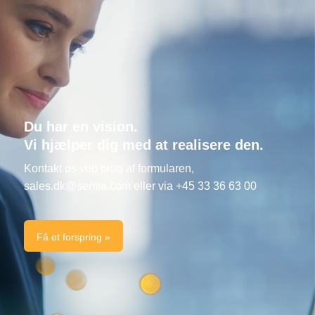
Du har en vision.
Vi hjælper dig med at realisere den.
Kontakt os ved brug af formularen,
sales.dk@sentia.com
eller via +45 33 36 63 00
Få et forspring »