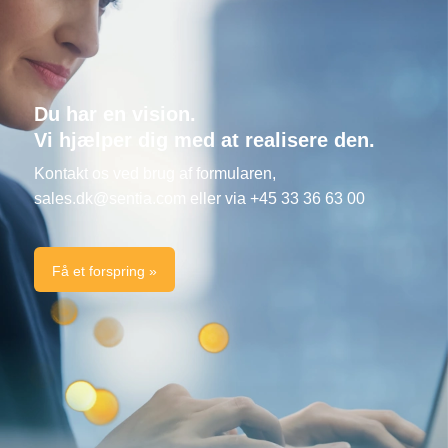
Du har en vision.
Vi hjælper dig med at realisere den.
Kontakt os ved brug af formularen,
sales.dk@sentia.com
eller via +45 33 36 63 00
Få et forspring »