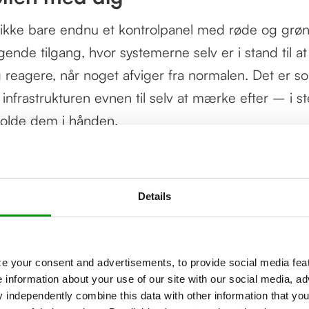
r ikke bare endnu et kontrolpanel med røde og grø
nde tilgang, hvor systemerne selv er i stand til at
g reagere, når noget afviger fra normalen. Det er s
 infrastrukturen evnen til selv at mærke efter – i st
 holde dem i hånden.
ility er forankret i både teknologi og praksis:
anomalier, før de bliver incidents
Details
rdan dine services performer i realtid
aler, der har værdi – ikke bare støj og maveforn
e your consent and advertisements, to provide social media feat
 kun, hvor noget går galt, men hvor meget det bet
e information about your use of our site with our social media, ad
en
independently combine this data with other information that you