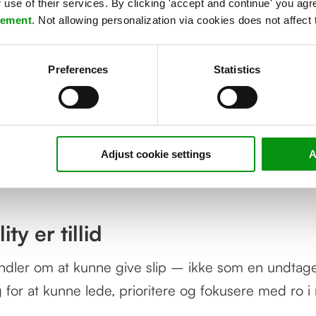
use of their services. By clicking 'accept and continue' you agre
tement
. Not allowing personalization via cookies does not affect 
lt anden form for tillid. En anden ro. Ikke bare i t
onen. Og lad os være ærlige: Behovet for fravær st
Preferences
Statistics
et handler ikke kun om strandstole og afkobling
r opmærksomheden er en knap ressource. For hvor
ke beslutninger, hvis du konstant afbrydes af drifte
n skal du skabe værdi på den lange bane, hvis du 
Adjust cookie settings
A
den korte?
ty er tillid
andler om at kunne give slip – ikke som en undtag
 for at kunne lede, prioritere og fokusere med ro i