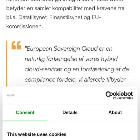
betyder en samlet kompabilitet med kravene fra
bl.a. Datatilsynet, Finanstilsynet og EU-
kommissionen.
"European Sovereign Cloud er en
naturlig forlængelse af vores hybrid
cloud-services og en forstærkning af de
compliance fordele, vi allerede tilbyder
kunder (demonstreret bl.a. gennem
mange års ISO 27001-certificering og
ISAE-erklæringer). Den nye AWS-region
Consent
Details
About
udgør en stor mulighed for det danske
erhvervsliv i at adressere og modne sin
This website uses cookies