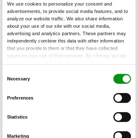
praksis for data governance og markant
We use cookies to personalize your consent and
styrke sit niveau af driftsautonomi.”
-
advertisements, to provide social media features, and to
analyze our website traffic. We also share information
Thomas Sejer Pedersen, Director Public
about your use of our site with our social media,
Cloud
advertising and analytics partners. These partners may
independently combine this data with other information
that you provide to them or that they have collected
based on your use of their services. By clicking 'accept
and continue' you agree to the use of all cookies as
Er du nysgerrig på hvordan Sentia, som din AWS
described in our
Cookie Statement
. Not allowing
Consent
MSP Partner, kan garantere en kontrolleret,
personalization via cookies does not affect the operation
Necessary
Selection
of our website.
konsistent og mere sikker udnyttelse af cloud-
infrastruktur?
Læs mere her »
Preferences
Statistics
Kontakt vores eksperter!
Vil du vide mere? Kontakt vores eksperter og få
Marketing