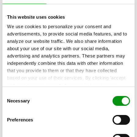
This website uses cookies
We use cookies to personalize your consent and
advertisements, to provide social media features, and to
analyze our website traffic. We also share information
about your use of our site with our social media,
advertising and analytics partners. These partners may
independently combine this data with other information
,
KUNDECASE
that you provide to them or that they have collected
Bold.dk fremtidssikrer sig på AWS
based on your use of their services. By clicking 'accept
med hjælp fra Sentia
and continue' you agree to the use of all cookies as
described in our
Cookie Statement
. Not allowing
Consent
bold.dk er Danmarks største fodboldnyhedsmedie, der
personalization via cookies does not affect the operation
Necessary
Selection
fokuserer på national og international...
of our website.
Læs mere »
Preferences