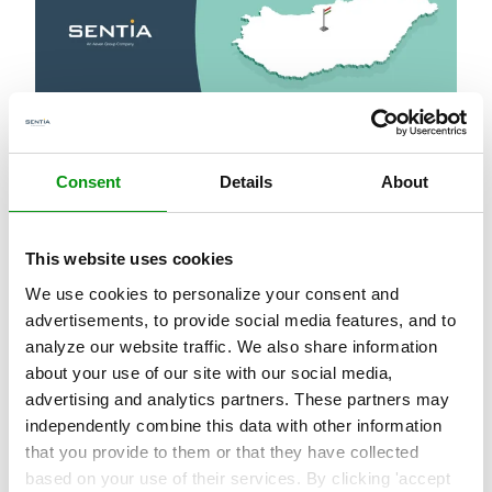
,
NYHEDER
PRESSE
Consent
Details
About
Sentia etablerer ny enhed i Ungarn
Med ambitionen om at styrke kompetencer og
This website uses cookies
understøtte vækst, udvider Managed...
We use cookies to personalize your consent and
Læs mere »
advertisements, to provide social media features, and to
analyze our website traffic. We also share information
about your use of our site with our social media,
advertising and analytics partners. These partners may
independently combine this data with other information
that you provide to them or that they have collected
based on your use of their services. By clicking 'accept