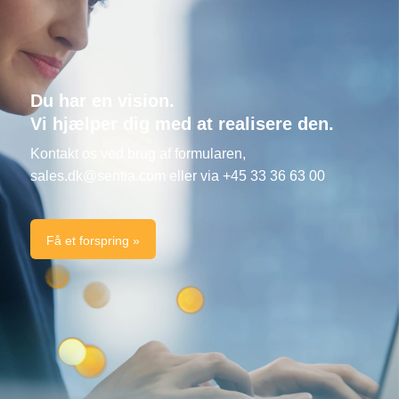
Du har en vision.
Vi hjælper dig med at realisere den.
Kontakt os ved brug af formularen,
sales.dk@sentia.com
eller via +45 33 36 63 00
Få et forspring »