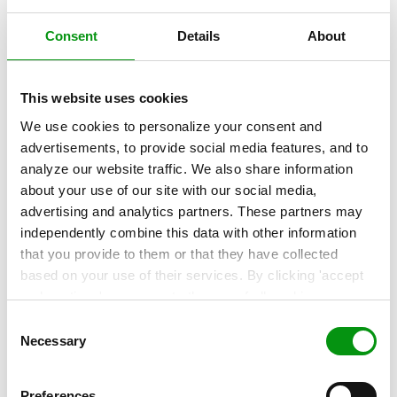
Læs mere »
Consent
Details
About
This website uses cookies
We use cookies to personalize your consent and
advertisements, to provide social media features, and to
analyze our website traffic. We also share information
about your use of our site with our social media,
advertising and analytics partners. These partners may
independently combine this data with other information
that you provide to them or that they have collected
based on your use of their services. By clicking 'accept
and continue' you agree to the use of all cookies as
,
ARTIKEL
described in our
Cookie Statement
. Not allowing
Suverænitet er forudsætningen for
Consent
personalization via cookies does not affect the operation
Necessary
ansvarlig AI i Danmark
Selection
of our website.
Når AI bliver en større del af dagligdagen på offentlige
Preferences