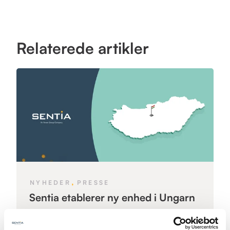
Relaterede artikler
,
NYHEDER
PRESSE
Sentia etablerer ny enhed i Ungarn
Med ambitionen om at styrke kompetencer og
understøtte vækst, udvider Managed...