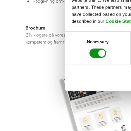
website traffic. We also shar
Rådgivning omkring omkostningsoptimering
partners. These partners may 
have collected based on your 
described in our
Cookie Sta
Brochure
Bliv klogere på vores cloudvurdering af dit IT-miljø sam
Consent
kompetent og fremtidssikker rådgivning.
Necessary
Selection