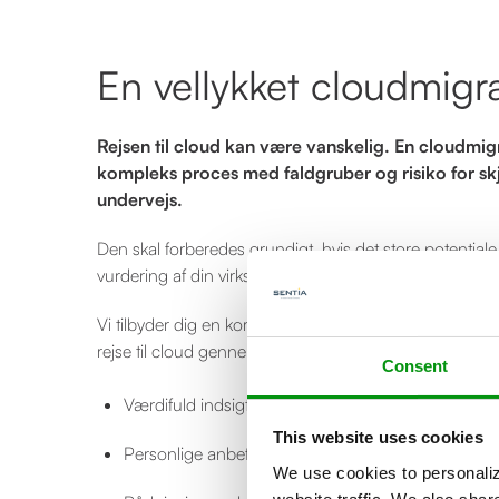
En vellykket cloudmigr
Rejsen til cloud kan være vanskelig. En cloudmig
kompleks proces med faldgruber og risiko for sk
undervejs.
Den skal forberedes grundigt, hvis det store potentiale
vurdering af din virksomheds cloudparathed kan være
Vi tilbyder dig en kortlægning af dit IT-miljø, så du er
rejse til cloud gennem:
Consent
Værdifuld indsigt i din infrastruktur
This website uses cookies
Personlige anbefalinger for fremtidig driftsmodel
We use cookies to personaliz