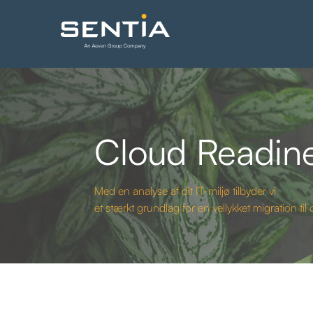
Cloud Readin
Med en analyse af dit IT-miljø tilbyder vi
et stærkt grundlag for en vellykket migration til 