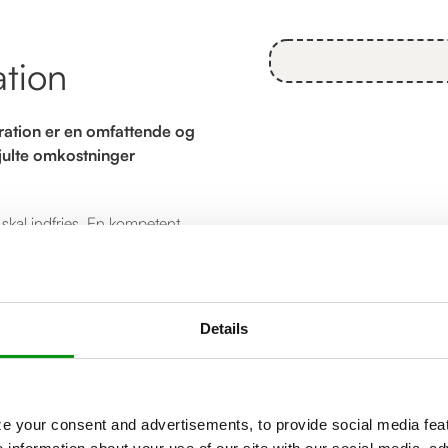
ation
ration er en omfattende og
julte omkostninger
 skal indfries. En kompetent
 guld værd.
 sikker på at opnå en succesfuld
Details
e your consent and advertisements, to provide social media feat