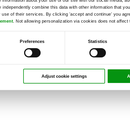
e information about your use of our site with our social media, ad
independently combine this data with other information that you
use of their services. By clicking 'accept and continue' you agre
tement
. Not allowing personalization via cookies does not affect 
t hvordan vi sikrer en
Preferences
Statistics
Adjust cookie settings
A